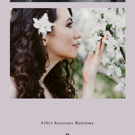
©2025 Katarzyna Myślińska