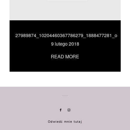
KONTAKT
UMÓW SIĘ ZE MNĄ →
27989874_10204460367786279_1888477281_o
9 lutego 2018
READ MORE
Odwiedź mnie tutaj