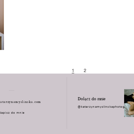
1
2
Dołącz do mnie
atarzynamyslinska.com
@katarzynamyslinskaphotograph
Napisz do mnie