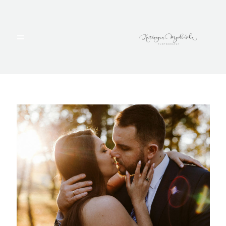
HOME
PORTFOLIO
BLOG
ALBUMY
O MNIE