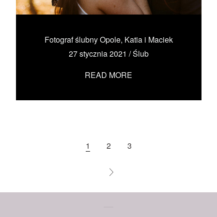
KONTAKT
UMÓW SIĘ ZE MNĄ →
Fotograf ślubny Opole, Katia i Maciek
27 stycznia 2021
/
Ślub
READ MORE
1
2
3