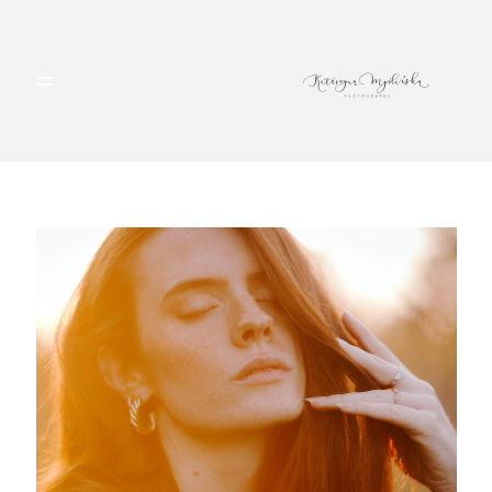
HOME
PORTFOLIO
BLOG
ALBUMY
O MNIE