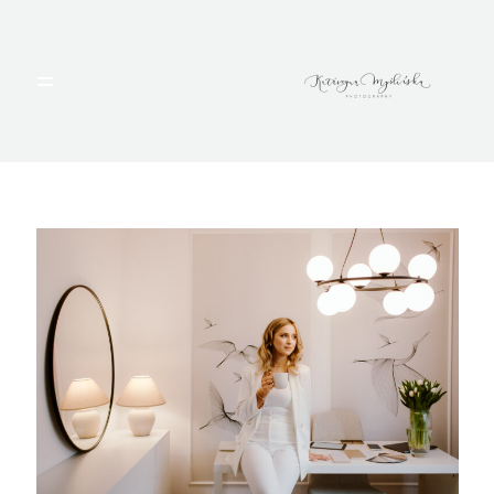
HOME
PORTFOLIO
BLOG
ALBUMY
O MNIE