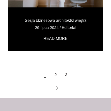
KONTAKT
UMÓW SIĘ ZE MNĄ →
Sesja biznesowa architektki wnętrz
29 lipca 2024
/
Editorial
READ MORE
1
2
3